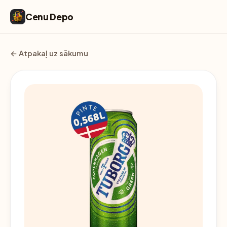
Cenu Depo
← Atpakaļ uz sākumu