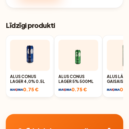
Līdzīgi produkti
ALUS CONUS
ALUS CONUS
ALUS LĀCP
LAGER 4,0% 0.5L
LAGER 5% 500ML
GAISAIS 4
SK.D
0.75 €
0.75 €
0.7