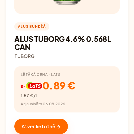
ALUS BUNDŽĀ
ALUS TUBORG 4.6% 0.568L
CAN
TUBORG
LĒTĀKĀ CENA · LATS
0.89 €
1.57 €/l
Atjaunināts 06.08.2026
Atver lietotnē →