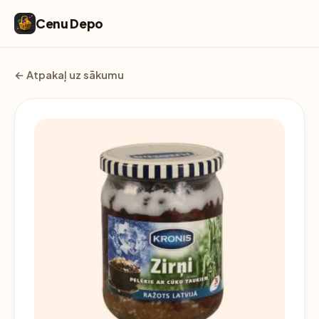
Cenu Depo
← Atpakaļ uz sākumu