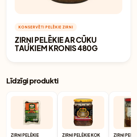
KONSERVĒTI PELĒKIE ZIRNI
ZIRŅI PELĒKIE AR CŪKU
TAUKIEM KRONIS 480G
Līdzīgi produkti
ZIRŅI PELĒKIE
ZIRŅI PELĒKIE KOK
ZIRŅI PELĒ