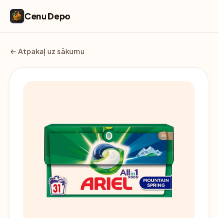
Cenu Depo
← Atpakaļ uz sākumu