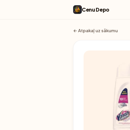
Cenu Depo
← Atpakaļ uz sākumu