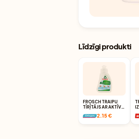
Līdzīgi produkti
FROSCH TRAIPU
T
TĪRĪTĀJS AR AKTĪVO
I
SKĀBEKLI, 75ML
P
2.15 €
A
C