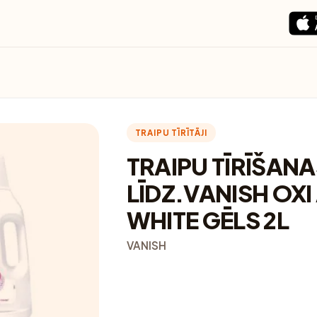
TRAIPU TĪRĪTĀJI
TRAIPU TĪRĪŠAN
LĪDZ.VANISH OXI
WHITE GĒLS 2L
VANISH