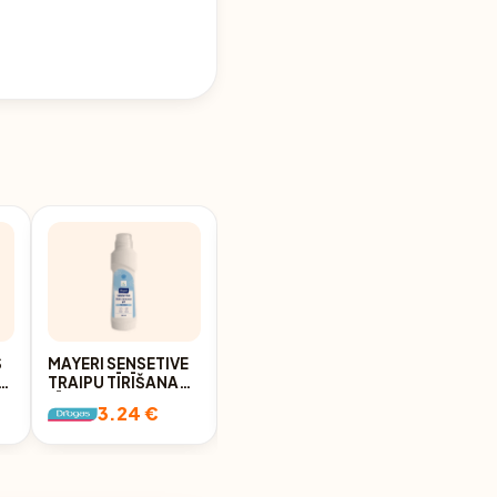
S
MAYERI SENSETIVE
MAYERI ALL-CARE
TRAIPU TĪRĪŠANAS
BALINĀŠANAS
L
LĪDZEKLIS 250ML
PULVERIS, 500G
3.24 €
3.25 €