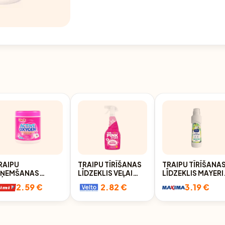
RAIPU
TRAIPU TĪRĪŠANAS
TRAIPU TĪRĪŠANA
ZŅEMŠANAS
LĪDZEKLIS VEĻAI
LĪDZEKLIS MAYERI
ULVERIS AR
THE PINK STUFF
PRE-WASH 250M
2.59 €
2.82 €
3.19 €
KTĪVO SKĀBEKLI
IZSMIDZINĀMS
LERIT 500GR
500ML