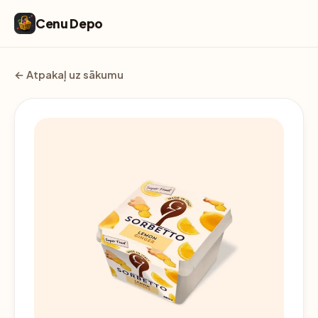
Cenu Depo
← Atpakaļ uz sākumu