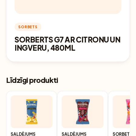
SORBETS
SORBERTS G7 AR CITRONU UN
INGVERU, 480ML
Līdzīgi produkti
SALDĒJUMS
SALDĒJUMS
SORBETS 