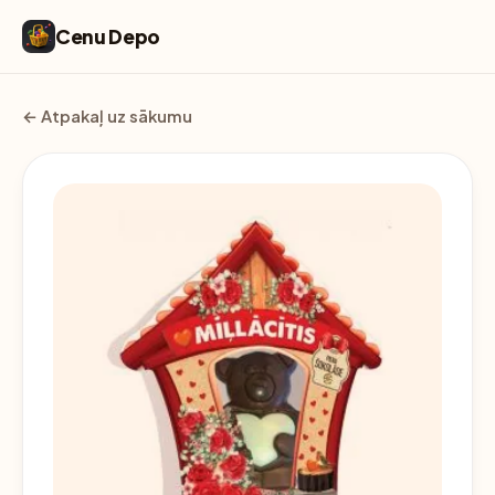
Cenu Depo
← Atpakaļ uz sākumu