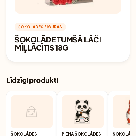
ŠOKOLĀDES FIGŪRAS
ŠOKOLĀDE TUMŠĀ LĀČI
MĪĻLĀCĪTIS 18G
Līdzīgi produkti
ŠOKOLĀDES
PIENA ŠOKOLĀDES
SOKOLĀD