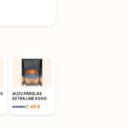
AS
AUZU PĀRSLAS
AUZU PĀRSLAS RIMI
EXTRA LINE 400G
SMART
PILNGRAUDU 400G
0.69 €
0.69 €