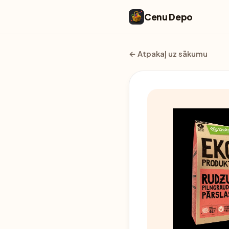
Cenu Depo
← Atpakaļ uz sākumu