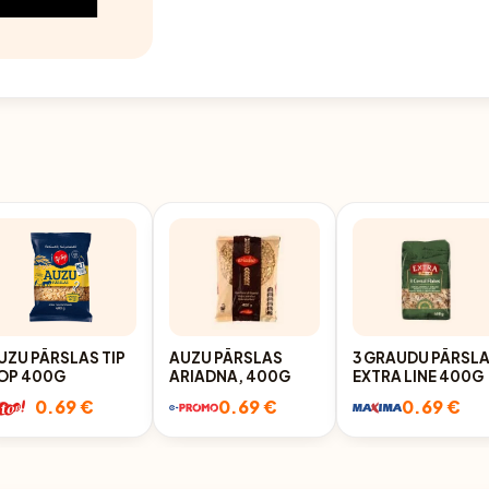
UZU PĀRSLAS TIP
AUZU PĀRSLAS
3 GRAUDU PĀRSL
OP 400G
ARIADNA, 400G
EXTRA LINE 400G
0.69 €
0.69 €
0.69 €