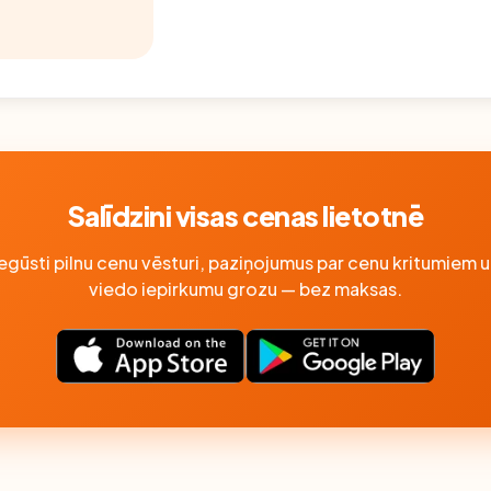
Salīdzini visas cenas lietotnē
Iegūsti pilnu cenu vēsturi, paziņojumus par cenu kritumiem u
viedo iepirkumu grozu — bez maksas.