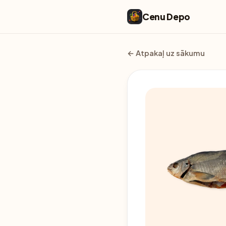
Cenu Depo
← Atpakaļ uz sākumu