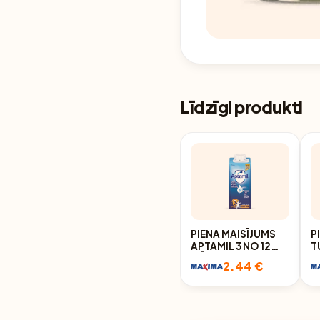
Līdzīgi produkti
PIENA MAISĪJUMS
P
APTAMIL 3 NO 12
T
MĒNEŠIEM 200ML
M
2.44 €