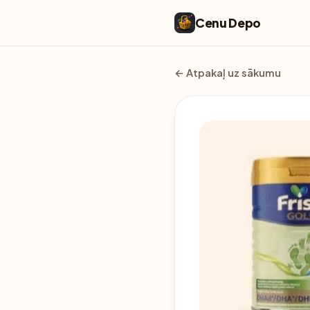
Cenu Depo
← Atpakaļ uz sākumu