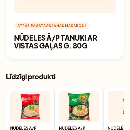
ĀTRĀS PAGATAVOŠANAS MAKARONI
NŪDELES Ā/P TANUKI AR
VISTAS GAĻAS G. 80G
Līdzīgi produkti
NŪDELES Ā/P
NŪDELES Ā/P
NŪDELES 