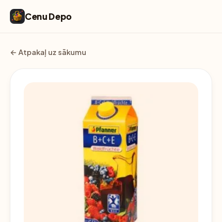
Cenu Depo
← Atpakaļ uz sākumu