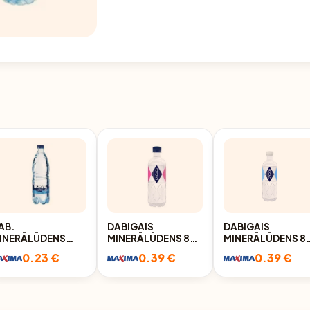
AB.
DABIGAIS
DABĪGAIS
INERĀLŪDENS
MINERĀLŪDENS 885
MINERĀLŪDENS 8
ORVIL GAZĒTS
GĀZĒTS 500ML
NEGĀZĒTS 0,5L
0.23 €
0.39 €
0.39 €
00ML