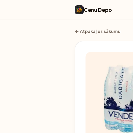
Cenu Depo
← Atpakaļ uz sākumu