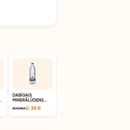
DABĪGAIS
DAB.
85
MINERĀLŪDENS
MINERĀLŪDENS
NORVIL NEGĀZĒTS
NORVIL GĀZĒTS
0.39 €
0.39 €
1,5L D
1,5L D