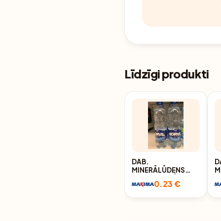
Līdzīgi produkti
DAB.
D
MINERĀLŪDENS
M
NORVIL NEGĀZ.
N
0.23 €
500ML
5