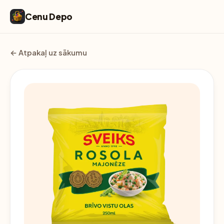
Cenu Depo
← Atpakaļ uz sākumu