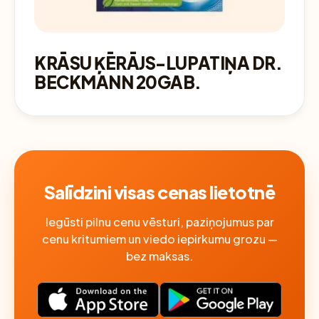
KRĀSU ĶĒRĀJS-LUPATIŅA DR.
BECKMANN 20GAB.
Salīdzini visas cenas lietotnē
Iegūsti pilnu cenu vēsturi, paziņojumus par
cenu kritumiem un viedo iepirkumu grozu —
bez maksas.