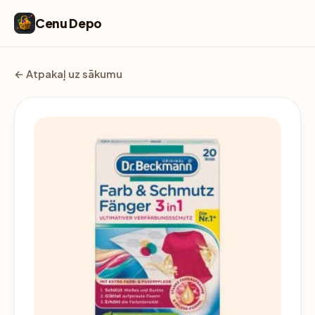
Cenu Depo
← Atpakaļ uz sākumu