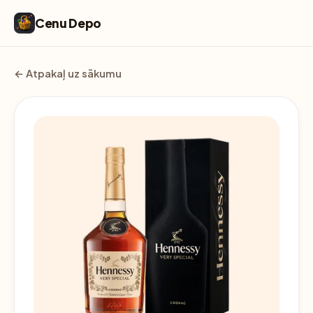
Cenu Depo
← Atpakaļ uz sākumu