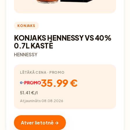
KONJAKS
KONJAKS HENNESSY VS 40%
0.7L KASTĒ
HENNESSY
LĒTĀKĀ CENA · PROMO
35.99 €
51.41 €/l
Atjaunināts 08.08.2026
Atver lietotnē →