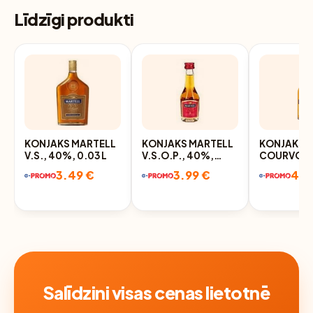
Līdzīgi produkti
KONJAKS MARTELL
KONJAKS MARTELL
KONJAKS
V.S., 40%, 0.03 L
V.S.O.P., 40%,
COURVOIS
0.03L
V.S.O.P., 
3.49 €
3.99 €
4.1
L
Salīdzini visas cenas lietotnē