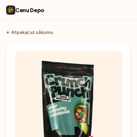
Cenu Depo
← Atpakaļ uz sākumu