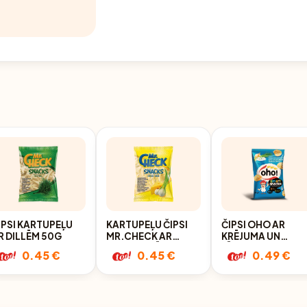
IPSI KARTUPEĻU
KARTUPEĻU ČIPSI
ČIPSI OHO AR
R DILLĒM 50G
MR.CHECK AR
KRĒJUMA UN
SIERA UN SĪPOLU
SĪPOLU GARŠU 6
0.45 €
0.45 €
0.49 €
GARŠU 50G