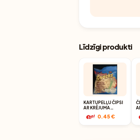
Līdzīgi produkti
KARTUPELĻU ČIPSI
Č
AR KRĒJUMA
A
GARŠ.SIPOLIEM
0.45 €
50G