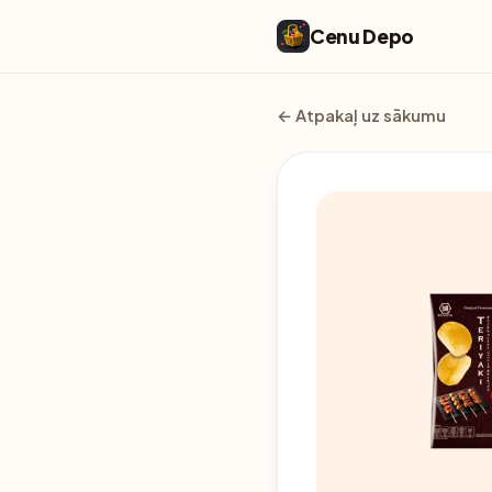
Cenu Depo
← Atpakaļ uz sākumu