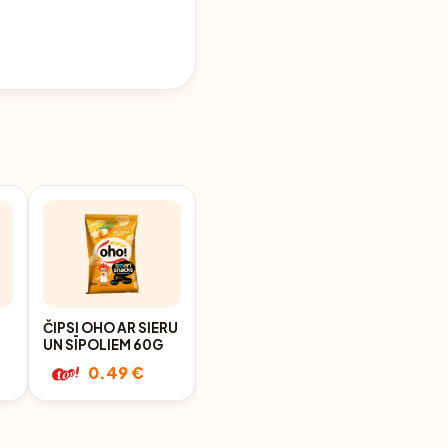
ČIPSI OHO AR SIERU
ČIPSI OHO AR
UN SĪPOLIEM 60G
DILLIĒM 60G
0G
0.49 €
0.49 €