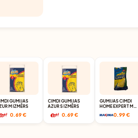
IMDI GUMIJAS
CIMDI GUMIJAS
GUMIJAS CIMDI
ZUR M IZMĒRS
AZUR S IZMĒRS
HOME EXPERT M
IZM.
0.69 €
0.69 €
0.99 €