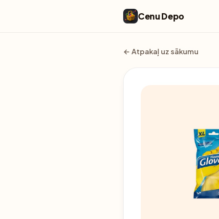
Cenu Depo
← Atpakaļ uz sākumu