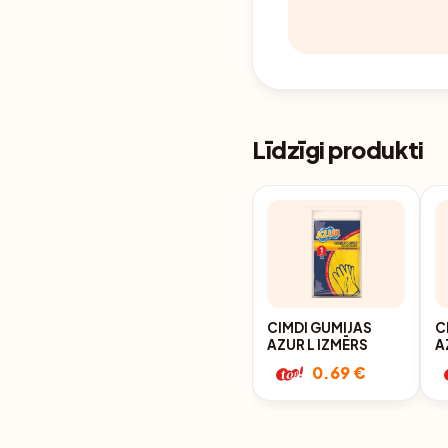
Līdzīgi produkti
CIMDI GUMIJAS
C
AZUR L IZMĒRS
A
0.69 €