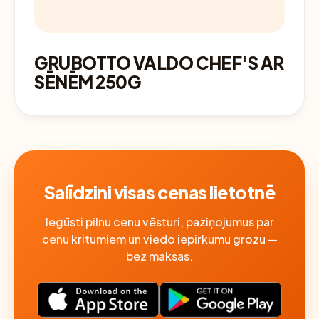
GRUBOTTO VALDO CHEF'S AR
SĒNĒM 250G
Salīdzini visas cenas lietotnē
Iegūsti pilnu cenu vēsturi, paziņojumus par
cenu kritumiem un viedo iepirkumu grozu —
bez maksas.