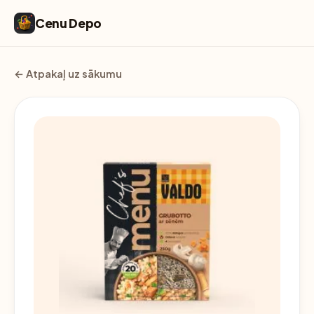
Cenu Depo
← Atpakaļ uz sākumu