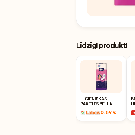
Līdzīgi produkti
HIGIĒNISKĀS
B
PAKETES BELLA
H
WHITE NORMAL
P
0.59 €
10GAB.