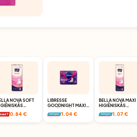
ELLA NOVA SOFT
LIBRESSE
BELLA NOVA MAXI
IGIĒNISKĀS
GOODNIGHT MAXI+
HIGIĒNISKĀS
AKETES, 10GAB.
HIGIĒNISKĀS
PAKETES, 10GAB.
0.84 €
1.04 €
1.07 €
PAKETES, 10GAB.