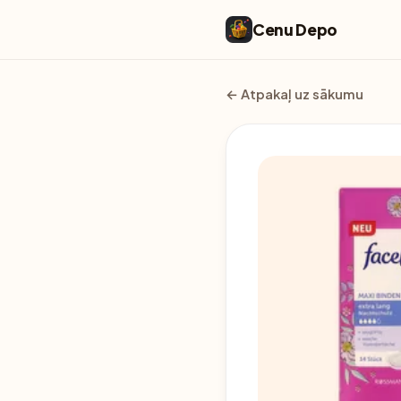
Cenu Depo
← Atpakaļ uz sākumu