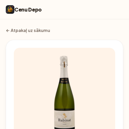
Cenu Depo
← Atpakaļ uz sākumu