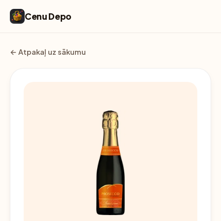
Cenu Depo
← Atpakaļ uz sākumu