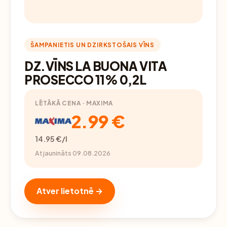
ŠAMPANIETIS UN DZIRKSTOŠAIS VĪNS
DZ.VĪNS LA BUONA VITA
PROSECCO 11% 0,2L
LĒTĀKĀ CENA · MAXIMA
2.99 €
14.95 €/l
Atjaunināts 09.08.2026
Atver lietotnē →