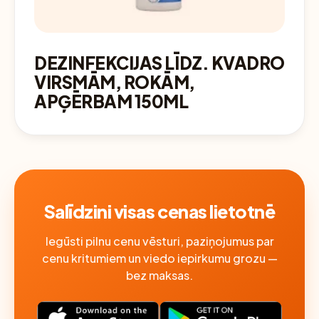
DEZINFEKCIJAS LĪDZ. KVADRO
VIRSMĀM, ROKĀM,
APĢĒRBAM 150ML
Salīdzini visas cenas lietotnē
Iegūsti pilnu cenu vēsturi, paziņojumus par
cenu kritumiem un viedo iepirkumu grozu —
bez maksas.