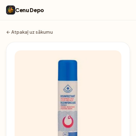
Cenu Depo
← Atpakaļ uz sākumu