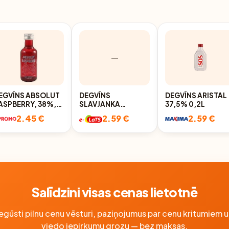
—
EGVĪNS ABSOLUT
DEGVĪNS
DEGVĪNS ARISTAL
ASPBERRY, 38%,
SLAVJANKA
37,5% 0,2L
.05L
KREPKAJA KLUKVA
2.45 €
2.59 €
2.59 €
40% 0.1L
Salīdzini visas cenas lietotnē
Iegūsti pilnu cenu vēsturi, paziņojumus par cenu kritumiem u
viedo iepirkumu grozu — bez maksas.