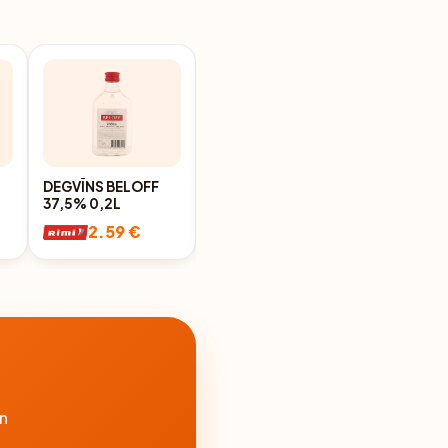
DEGVĪNS BELOFF
DEGVĪNS ŠVĀĢERIS
37,5% 0,2L
VODKA, 37,5%,
PET,0.2L
2.59 €
2.59 €
n