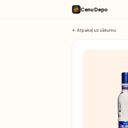
Cenu Depo
← Atpakaļ uz sākumu