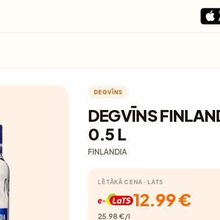
DEGVĪNS
DEGVĪNS FINLAN
0.5 L
FINLANDIA
LĒTĀKĀ CENA · LATS
12.99 €
25.98 €/l