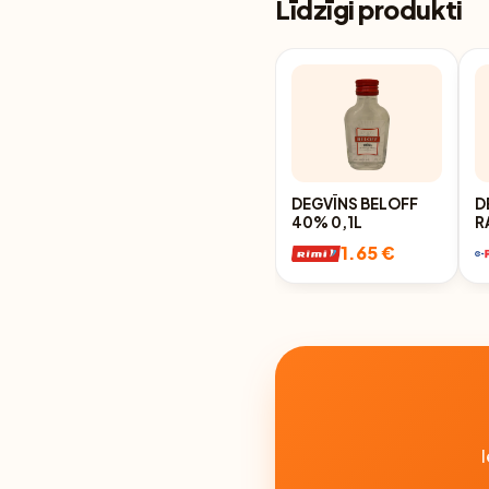
Līdzīgi produkti
DEGVĪNS BELOFF
D
40% 0,1L
R
0
1.65 €