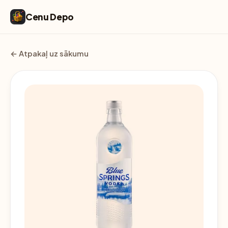
Cenu Depo
← Atpakaļ uz sākumu