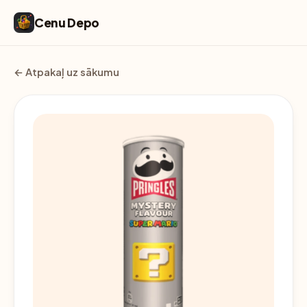
Cenu Depo
← Atpakaļ uz sākumu