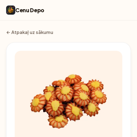
Cenu Depo
← Atpakaļ uz sākumu