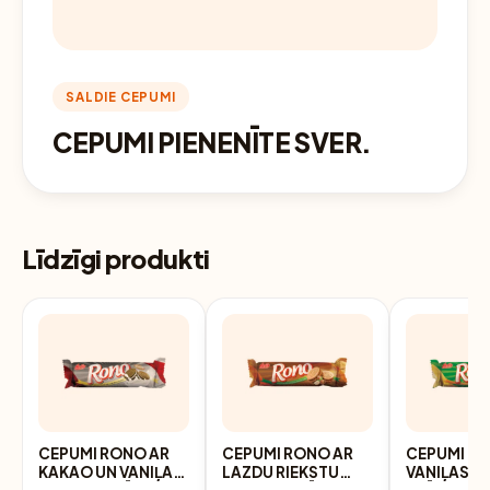
SALDIE CEPUMI
CEPUMI PIENENĪTE SVER.
Līdzīgi produkti
CEPUMI RONO AR
CEPUMI RONO AR
CEPUMI R
KAKAO UN VANIĻAS
LAZDU RIEKSTU
VANIĻAS G