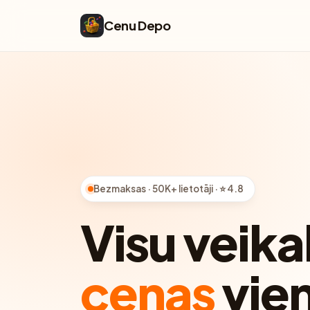
Cenu Depo
Bezmaksas · 50K+ lietotāji · ⭐ 4.8
Visu veika
cenas
vie