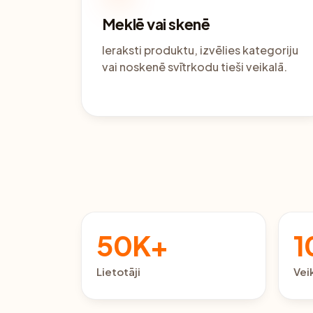
Meklē vai skenē
Ieraksti produktu, izvēlies kategoriju
vai noskenē svītrkodu tieši veikalā.
50K+
1
Lietotāji
Vei