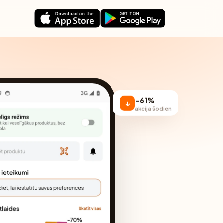
−61%
↓
akcija šodien