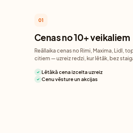
01
Cenas no 10+ veikaliem
Reāllaika cenas no Rimi, Maxima, Lidl, to
citiem — uzreiz redzi, kur lētāk, bez sta
Lētākā cena izcelta uzreiz
✓
Cenu vēsture un akcijas
✓