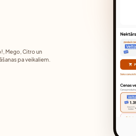
p!, Mego, Citro un
igāšanas pa veikaliem.