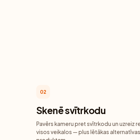
02
Skenē svītrkodu
Pavērs kameru pret svītrkodu un uzreiz 
visos veikalos — plus lētākas alternatīv