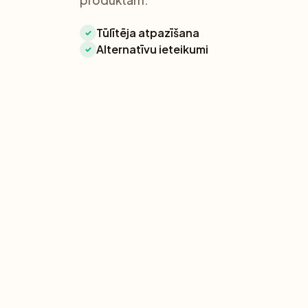
produktam.
Tūlītēja atpazīšana
✓
Alternatīvu ieteikumi
✓