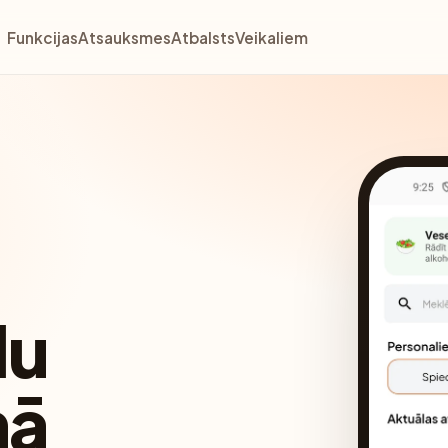
Funkcijas
Atsauksmes
Atbalsts
Veikaliem
lu
nā