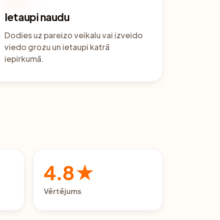
Ietaupi naudu
Dodies uz pareizo veikalu vai izveido
viedo grozu un ietaupi katrā
iepirkumā.
4.8★
Vērtējums