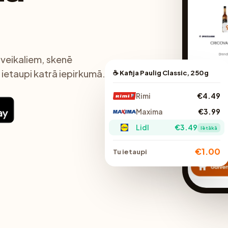
s veikaliem, skenē
 ietaupi katrā iepirkumā.
☕ Kafija Paulig Classic, 250g
Rimi
€4.49
Maxima
€3.99
Lidl
€3.49
lētākā
€1.00
Tu ietaupi