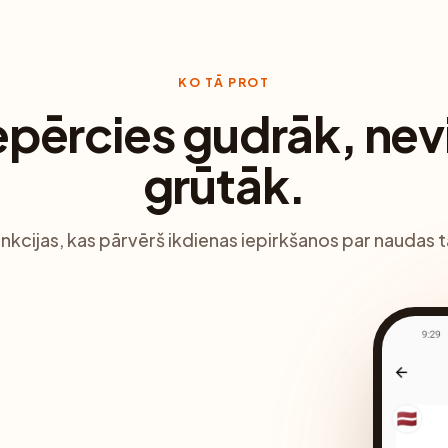
KO TĀ PROT
epērcies gudrāk, nev
grūtāk.
nkcijas, kas pārvērš ikdienas iepirkšanos par naudas 