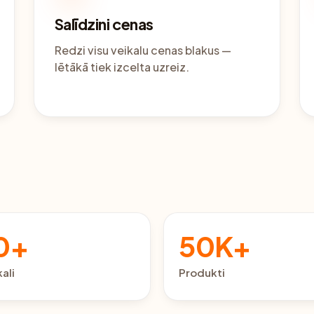
Salīdzini cenas
Redzi visu veikalu cenas blakus —
lētākā tiek izcelta uzreiz.
0+
50K+
kali
Produkti