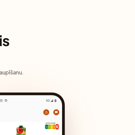
is
taupīšanu.