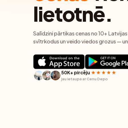
lietotnē.
Salīdzini pārtikas cenas no 10+ Latvija
svītrkodus un veido viedos grozus — un
50K+ pircēju
★★★★★
jau ietaupa ar Cenu Depo