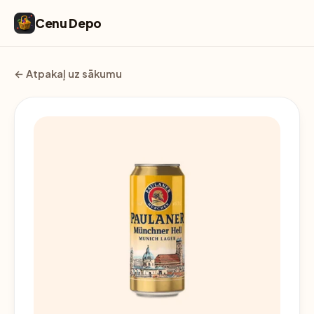
Cenu Depo
← Atpakaļ uz sākumu