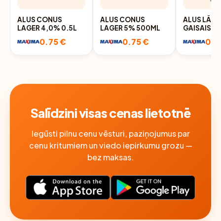
ALUS CONUS
ALUS CONUS
ALUS LĀCP
LAGER 4,0% 0.5L
LAGER 5% 500ML
GAISAIS 4
SK.D
0.75 €
0.75 €
0.7
Salīdzini visas cenas lietotnē
Iegūsti pilnu cenu vēsturi, paziņojumus par
cenu kritumiem un viedo iepirkumu grozu —
bez maksas.