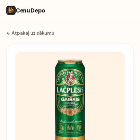
Cenu Depo
← Atpakaļ uz sākumu