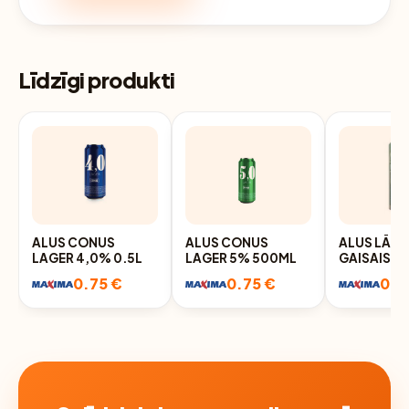
Līdzīgi produkti
ALUS CONUS
ALUS CONUS
ALUS LĀCP
LAGER 4,0% 0.5L
LAGER 5% 500ML
GAISAIS 4
SK.D
0.75 €
0.75 €
0.7